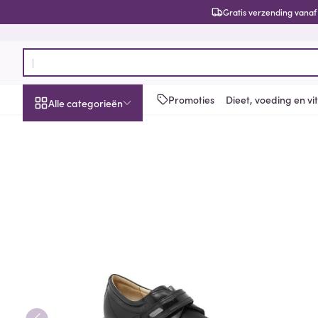
Ga naar de inhoud
Gratis verzending vanaf
Product, merk, categorie...
Promoties
Dieet, voeding en v
Alle categorieën
Promoties
Schoonheid, verzorging
Haar en Hoofd
Afslanken
Zwangerschap
Geheugen
Aromatherapie
Lenzen en brill
Insecten
Maag darm ste
Podartis Velcrone Schoen 
en hygiëne
Toon submenu voor Schoonheid
Kammen - ont
Maaltijdverva
Zwangerschaps
Verstuiver
Lensproducten
Verzorging ins
Maagzuur
Dieet, voeding en
Seksualiteit
Beschadigd ha
Eetlustremmer
Borstvoeding
Essentiële oliën
Brillen
Anti insecten
Lever, galblaas
vitamines
hoofdirritatie
pancreas
Toon submenu voor Dieet, voe
Platte buik
Lichaamsverzo
Complex - com
Teken tang of p
Styling - spray 
Braken
Vetverbranders
Vitamines en 
Zwangerschap en
Zware benen
kinderen
Verzorging
Laxeermiddele
Toon submenu voor Zwangersc
Toon meer
Toon meer
Oligo-element
Honden
Toon meer
Toon meer