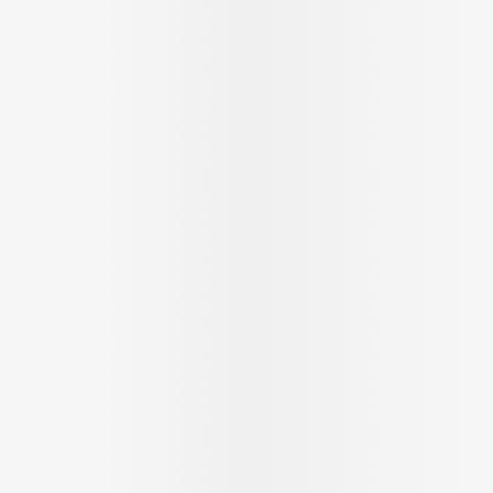
ging
Supplementen
Insectenwe
Mondmaskers
middelen
ssen
 -
id
d
Zelfbruiner
Scheren