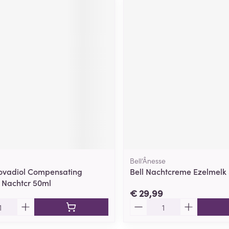
Bell’Ânesse
ovadiol Compensating
Bell Nachtcreme Ezelmelk
 Nachtcr 50ml
€ 29,99
Aantal