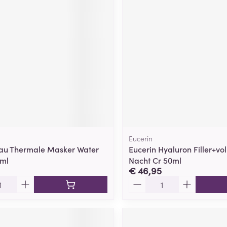
ging
Supplementen
Insectenwe
Mondmaskers
middelen
ssen
 -
id
d
Eucerin
au Thermale Masker Water
Eucerin Hyaluron Filler+vol
0ml
Nacht Cr 50ml
Zelfbruiner
Scheren
€ 46,95
Aantal