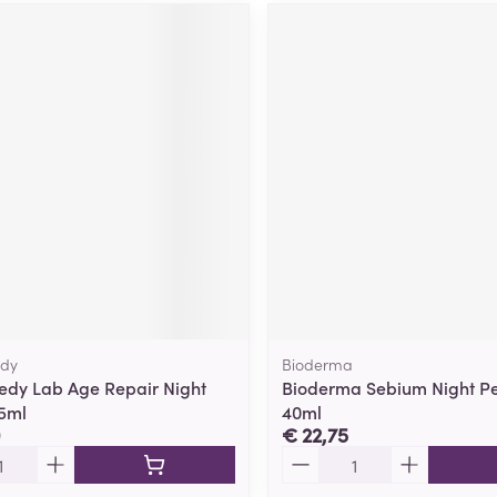
dy
Bioderma
dy Lab Age Repair Night
Bioderma Sebium Night Pe
5ml
40ml
0
€ 22,75
Aantal