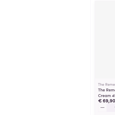
The Reme
The Reme
Cream 4
€ 69,9
Aantal