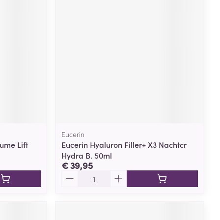
rende
Parfums en
geurproducten
Eucerin
ume Lift
Eucerin Hyaluron Filler+ X3 Nachtcr
Hydra B. 50ml
CBD
€ 39,95
Aantal