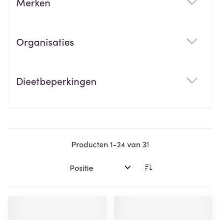
Merken
filter
Organisaties
filter
Dieetbeperkingen
filter
Producten
1
-
24
van
31
Sorteer op: