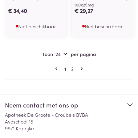
100x25mg
€ 34,40
€ 29,27
Niet beschikbaar
Niet beschikbaar
Toon
per pagina
Pagina's
U lees momenteel pagina
Pagina
1
2
Neem contact met ons op
Apotheek De Groote - Croubels BVBA
Aveschoot 15
9971
Kaprijke