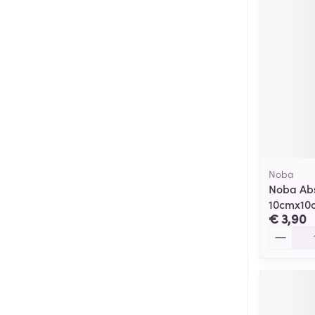
Noba
Noba Abs
10cmx10
€ 3,90
Aantal