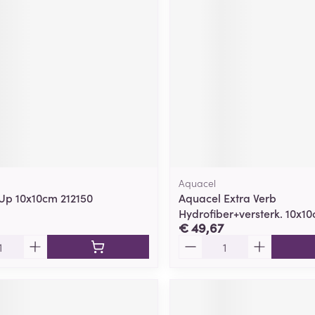
Aquacel
Up 10x10cm 212150
Aquacel Extra Verb
Hydrofiber+versterk. 10x10
€ 49,67
Aantal