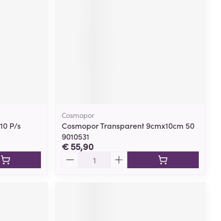
rende
Parfums en
geurproducten
Cosmopor
10 P/s
Cosmopor Transparent 9cmx10cm 50
9010531
€ 55,90
Aantal
CBD