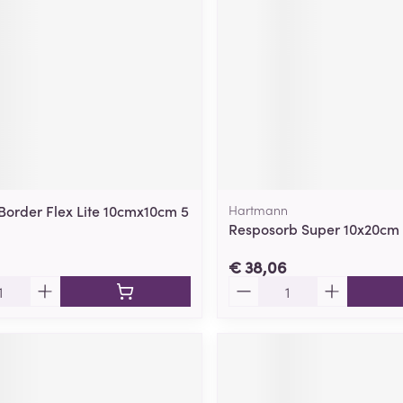
ging
Supplementen
Insectenwe
Mondmaskers
middelen
ssen
 -
id
d
Border Flex Lite 10cmx10cm 5
Hartmann
Resposorb Super 10x20cm 
€ 38,06
Aantal
Zelfbruiner
Scheren