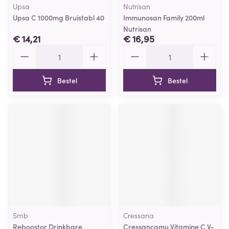
Upsa
Nutrisan
Upsa C 1000mg Bruistabl 40
Immunosan Family 200ml
Nutrisan
€ 14,21
€ 16,95
Aantal
Aantal
Bestel
Bestel
Smb
Cressana
Reboostor Drinkbare
Cressancamu Vitamine C V-