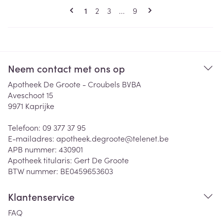
Pagina's
U lees momenteel pagina
Pagina
Pagina
Pagina
1
2
3
...
9
Neem contact met ons op
Apotheek De Groote - Croubels BVBA
Aveschoot 15
9971
Kaprijke
Telefoon:
09 377 37 95
E-mailadres:
apotheek.degroote@
telenet.be
APB nummer:
430901
Apotheek titularis:
Gert De Groote
BTW nummer:
BE0459653603
Klantenservice
FAQ