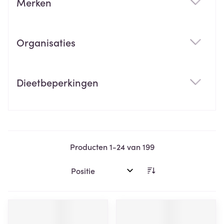
Merken
filter
Organisaties
filter
Dieetbeperkingen
filter
Producten
1
-
24
van
199
Sorteer op: