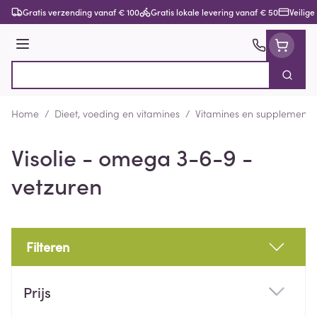
Ga naar de inhoud
Gratis verzending vanaf € 100
Gratis lokale levering vanaf € 50
Veilige
Menu
Zoek
Product, merk, categorie...
Home
/
Dieet, voeding en vitamines
/
Vitamines en supplemente
Visolie - omega 3-6-9 -
vetzuren
Filteren
Doorgaan naar productlijst
Prijs
filter