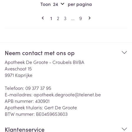
Toon
per pagina
Pagina's
U lees momenteel pagina
Pagina
Pagina
Pagina
1
2
3
...
9
Neem contact met ons op
Apotheek De Groote - Croubels BVBA
Aveschoot 15
9971
Kaprijke
Telefoon:
09 377 37 95
E-mailadres:
apotheek.degroote@
telenet.be
APB nummer:
430901
Apotheek titularis:
Gert De Groote
BTW nummer:
BE0459653603
Klantenservice