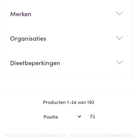
Merken
filter
Organisaties
filter
Dieetbeperkingen
filter
Producten
1
-
24
van
193
Sorteer op: