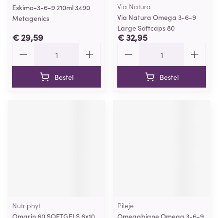
Via Natura
Eskimo-3-6-9 210ml 3490
Via Natura Omega 3-6-9
Metagenics
Large Softcaps 80
€ 29,59
€ 32,95
Aantal
Aantal
Bestel
Bestel
Nutriphyt
Pileje
Omarin 60 SOFTGELS 6x10
Omegabiane Omega 3-6-9