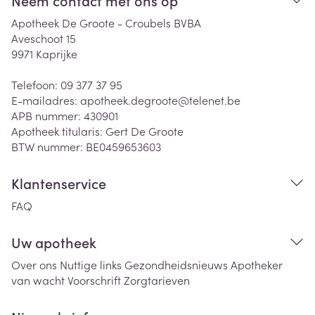
Neem contact met ons op
Apotheek De Groote - Croubels BVBA
Aveschoot 15
9971
Kaprijke
Telefoon:
09 377 37 95
E-mailadres:
apotheek.degroote@
telenet.be
APB nummer:
430901
Apotheek titularis:
Gert De Groote
BTW nummer:
BE0459653603
Klantenservice
FAQ
Uw apotheek
Over ons
Nuttige links
Gezondheidsnieuws
Apotheker
van wacht
Voorschrift
Zorgtarieven