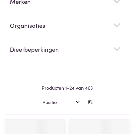
Merken
filter
Organisaties
filter
Dieetbeperkingen
filter
Producten
1
-
24
van
463
Sorteer op: