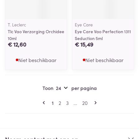
T. Leclerc
Eye Care
Tlc Vao Verzorging Orchidee
Eye Care Vao Perfection 1311
10ml
Seduction 5ml
€ 12,60
€ 15,49
Niet beschikbaar
Niet beschikbaar
Toon
per pagina
Pagina's
U lees momenteel pagina
Pagina
Pagina
Pagina
1
2
3
...
20