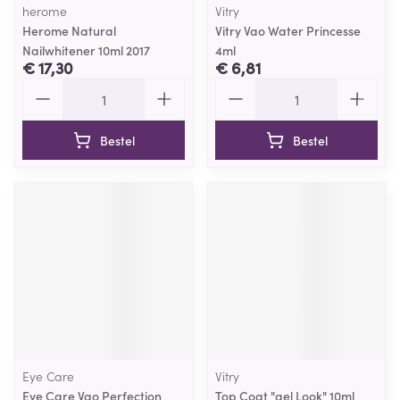
herome
Vitry
Herome Natural
Vitry Vao Water Princesse
Nailwhitener 10ml 2017
4ml
€ 17,30
€ 6,81
Aantal
Aantal
Bestel
Bestel
Eye Care
Vitry
Eye Care Vao Perfection
Top Coat "gel Look" 10ml