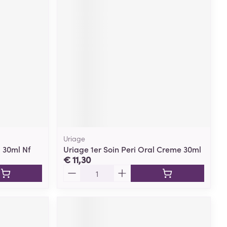
rende
Parfums en
geurproducten
Uriage
 30ml Nf
Uriage 1er Soin Peri Oral Creme 30ml
€ 11,30
CBD
Aantal