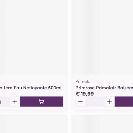
ging
Supplementen
Insectenwe
Mondmaskers
middelen
ssen
 -
id
d
Primalair
b 1ere Eau Nettoyante 500ml
Primrose Primalair Balsem
€ 19,99
Zelfbruiner
Scheren
Aantal