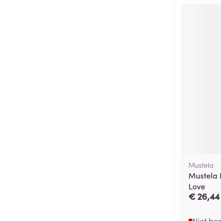
Mustela
Mustela 
Love
€ 26,44
Niet be