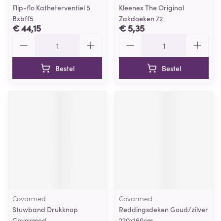
Flip-flo Katheterventiel 5
Kleenex The Original
Bxbff5
Zakdoeken 72
€ 44,15
€ 5,35
Aantal
Aantal
Bestel
Bestel
Covarmed
Covarmed
Stuwband Drukknop
Reddingsdeken Goud/zilver
Covarmed
220x160cm