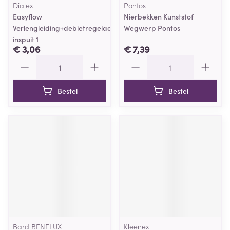
Dialex
Pontos
Easyflow
Nierbekken Kunststof
Verlengleiding+debietregelaar+y-
Wegwerp Pontos
inspuit 1
€ 3,06
€ 7,39
Aantal
Aantal
Bestel
Bestel
Bard BENELUX
Kleenex