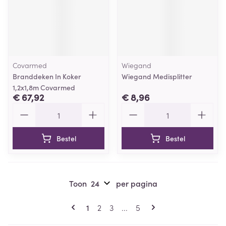
Covarmed
Wiegand
Branddeken In Koker
Wiegand Medisplitter
1,2x1,8m Covarmed
€ 67,92
€ 8,96
Aantal
Aantal
Bestel
Bestel
Toon
per pagina
Pagina's
U lees momenteel pagina
Pagina
Pagina
Pagina
1
2
3
...
5