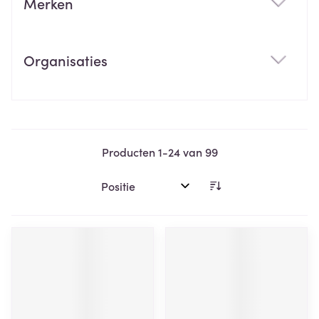
Merken
filter
Organisaties
filter
Producten
1
-
24
van
99
Sorteer op: