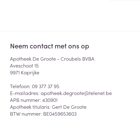
Zuurstof
Eelt
Eksteroog - lik
Ademhalingsste
Toon meer
Neem contact met ons op
Spieren en gew
Specifiek voor
Apotheek De Groote - Croubels BVBA
Naalden en spu
Aveschoot 15
Lichaamsverzo
9971
Kaprijke
Infecties
Spuiten
Deodorant
Oplossing voor 
Telefoon:
09 377 37 95
Gezichtsverzor
E-mailadres:
apotheek.degroote@
telenet.be
Naalden
Luizen
APB nummer:
430901
Apotheek titularis:
Gert De Groote
Naalden voor i
BTW nummer:
BE0459653603
pennaalden
Diagnostica
Toon meer