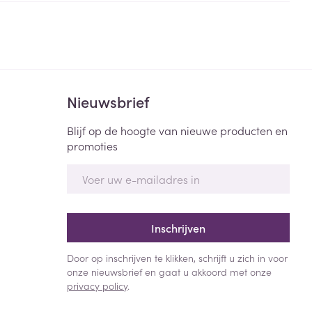
Bed
ng zon
Doorliggen - decubitis
Toon meer
ie
Urinewegen
Nieuwsbrief
id, spanning
Stoppen met roken
 en intieme
Gezichtsreiniging -
Blijf op de hoogte van nieuwe producten en
ontschminken
n Orthopedie
Instrumenten
promoties
sche
n anticonceptie
Reinigingsmelk, - crème, -
Anti tumor middelen
E-mail adres
olie en gel
jn
Tonic - lotion
zorging
Anesthesie
Inschrijven
Micellair water
Specifiek voor de ogen
Door op inschrijven te klikken, schrijft u zich in voor
t
ie
Diverse geneesmiddelen
onze nieuwsbrief en gaat u akkoord met onze
Toon meer
privacy policy
.