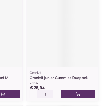
Omnivit
act M
Omnivit Junior Gummies Duopack
-35%
€ 25,94
Aantal