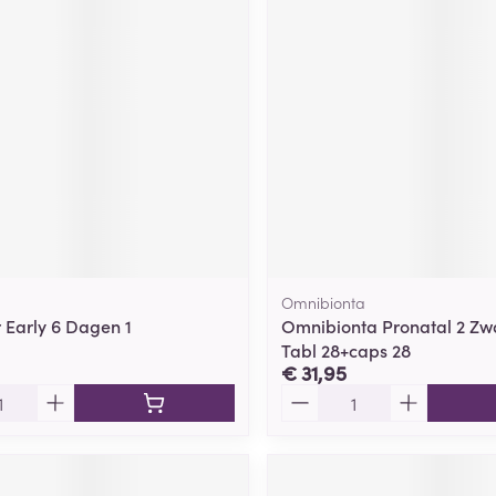
ging
Supplementen
Insectenwe
Mondmaskers
middelen
ssen
 -
id
d
Omnibionta
r Early 6 Dagen 1
Omnibionta Pronatal 2 Z
Tabl 28+caps 28
Zelfbruiner
Scheren
€ 31,95
Aantal