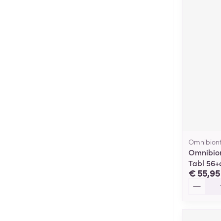
Omnibion
Omnibion
Tabl 56+
€ 55,95
Aantal