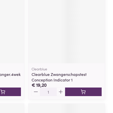
rende
Parfums en
geurproducten
Clearblue
wanger.4wek
Clearblue Zwangerschapstest
Conception Indicator 1
CBD
€ 19,20
Aantal