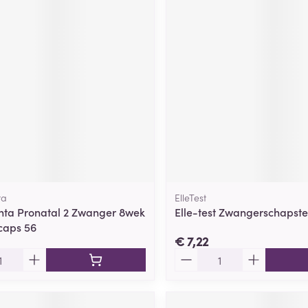
ta
ElleTest
ta Pronatal 2 Zwanger 8wek
Elle-test Zwangerschapste
caps 56
€ 7,22
Aantal