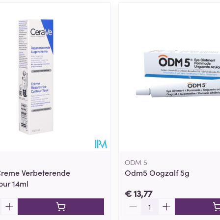
ODM 5
Creme Verbeterende
Odm5 Oogzalf 5g
our 14ml
€ 13,77
Aantal