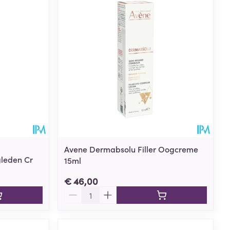
rende
Parfums en
geurproducten
Avene Dermabsolu Filler Oogcreme
leden Cr
15ml
€ 46,00
CBD
Aantal