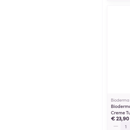
Bioderma
Bioderma
Creme T
€ 23,90
Aantal