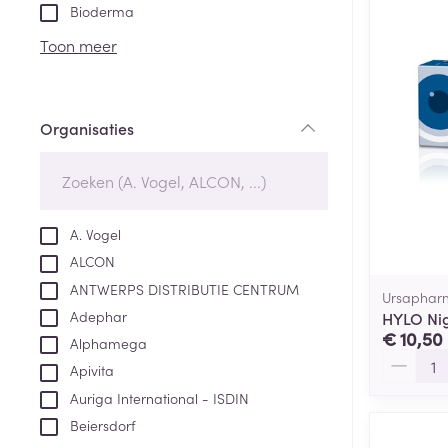
Aerosol toestel
kloven
Tabletten
Bioderma
Aerosol access
Blaren
Creme, gel en 
Toon meer
Zuurstof
Eelt
Eksteroog - lik
Ademhalingsste
Organisaties
Toon meer
filter
Spieren en gew
Specifiek voor
A. Vogel
Naalden en spu
ALCON
Lichaamsverzo
Infecties
ANTWERPS DISTRIBUTIE CENTRUM
Spuiten
Ursaphar
Deodorant
Adephar
HYLO Nig
Oplossing voor 
Gezichtsverzor
€ 10,50
Alphamega
Naalden
Aantal
Luizen
Apivita
Naalden voor i
Auriga International - ISDIN
pennaalden
Beiersdorf
Diagnostica