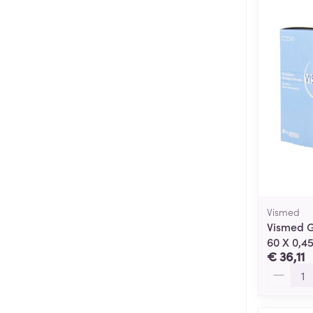
Vismed
Vismed G
60 X 0,4
€ 36,11
Aantal