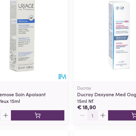
Toon meer
ging
Supplementen
Insectenwe
Mondmaskers
middelen
ssen
 -
id
d
Ducray
emose Soin Apaisant
Ducray Dexyane Med Oog
Yeux 15ml
15ml Nf
€ 18,90
Zelfbruiner
Scheren
Aantal