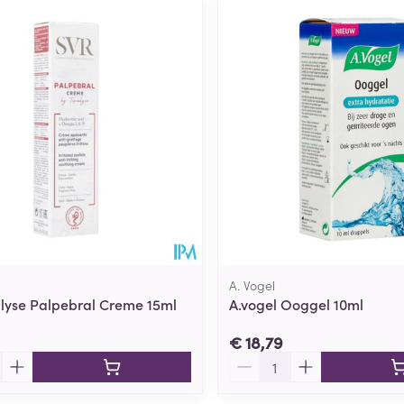
A. Vogel
alyse Palpebral Creme 15ml
A.vogel Ooggel 10ml
€ 18,79
Aantal