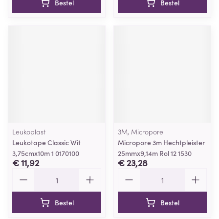
Bestel
Bestel
Leukoplast
3M, Micropore
Leukotape Classic Wit
Micropore 3m Hechtpleister
3,75cmx10m 1 0170100
25mmx9,14m Rol 12 1530
€ 11,92
€ 23,28
Aantal
Aantal
Bestel
Bestel