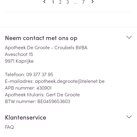
U lees momenteel pagina
Pagina
Pagina
Pagina
1
2
3
...
7
Neem contact met ons op
Apotheek De Groote - Croubels BVBA
Aveschoot 15
9971
Kaprijke
Telefoon:
09 377 37 95
E-mailadres:
apotheek.degroote@
telenet.be
APB nummer:
430901
Apotheek titularis:
Gert De Groote
BTW nummer:
BE0459653603
Klantenservice
FAQ