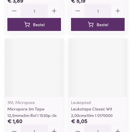
€ 3,89
€ 5,19
Aantal
Aantal
Bestel
Bestel
3M, Micropore
Leukoplast
Micropore 3m Tape
Leukotape Classic Wit
12,5mmx5m Rol 1 1530p-0s
2,00cmx10m 1 0170000
€ 1,60
€ 8,05
Aantal
Aantal