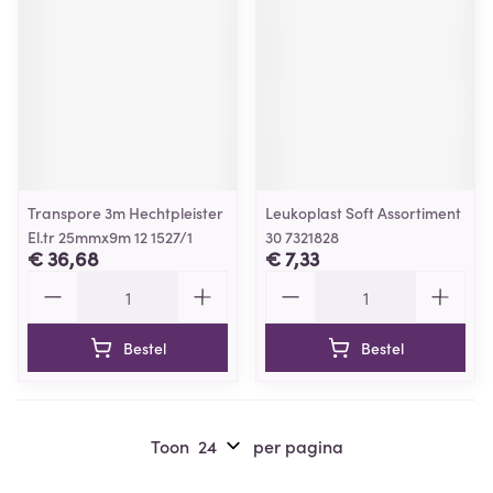
Transpore 3m Hechtpleister
Leukoplast Soft Assortiment
El.tr 25mmx9m 12 1527/1
30 7321828
€ 36,68
€ 7,33
Aantal
Aantal
Bestel
Bestel
Toon
per pagina
Pagina's