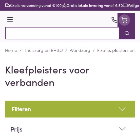
Ga naar de inhoud
Gratis verzending vanaf € 100
Gratis lokale levering vanaf € 50
Veilige
Menu
Zoek
Product, merk, categorie...
Home
/
Thuiszorg en EHBO
/
Wondzorg
/
Fixatie, pleisters en s
Kleefpleisters voor
verbanden
Filteren
Doorgaan naar productlijst
Prijs
filter