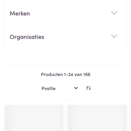
Merken
filter
Organisaties
filter
Producten
1
-
24
van
166
Sorteer op: