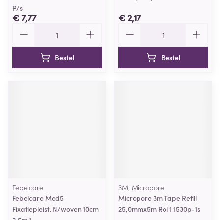
P/s
€ 7,77
€ 2,17
Aantal
Aantal
Bestel
Bestel
Febelcare
3M, Micropore
Febelcare Med5
Micropore 3m Tape Refill
Fixatiepleist. N/woven 10cm
25,0mmx5m Rol 1 1530p-1s
2,5m 1