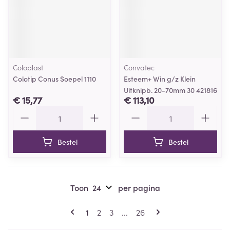
Coloplast
Convatec
Colotip Conus Soepel 1110
Esteem+ Win g/z Klein
Uitknipb. 20-70mm 30 421816
€ 15,77
€ 113,10
Aantal
Aantal
Bestel
Bestel
Toon
per pagina
Pagina's
U lees momenteel pagina
Pagina
Pagina
Pagina
1
2
3
...
26