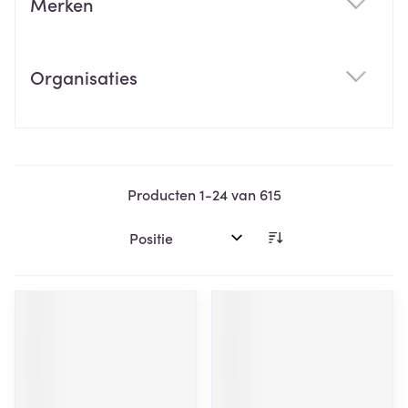
Merken
filter
Organisaties
filter
Producten
1
-
24
van
615
Sorteer op: