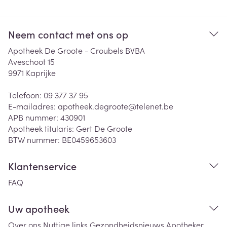
Neem contact met ons op
Apotheek De Groote - Croubels BVBA
Aveschoot 15
9971
Kaprijke
Telefoon:
09 377 37 95
E-mailadres:
apotheek.degroote@
telenet.be
APB nummer:
430901
Apotheek titularis:
Gert De Groote
BTW nummer:
BE0459653603
Klantenservice
FAQ
Uw apotheek
Over ons
Nuttige links
Gezondheidsnieuws
Apotheker