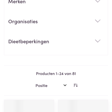
Merken
filter
Organisaties
filter
Dieetbeperkingen
filter
Producten
1
-
24
van
81
Sorteer op: