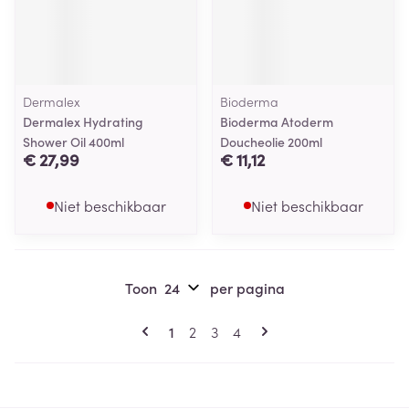
Dermalex
Bioderma
Dermalex Hydrating
Bioderma Atoderm
Shower Oil 400ml
Doucheolie 200ml
€ 27,99
€ 11,12
Niet beschikbaar
Niet beschikbaar
Toon
per pagina
Pagina's
U lees momenteel pagina
Pagina
Pagina
Pagina
1
2
3
4