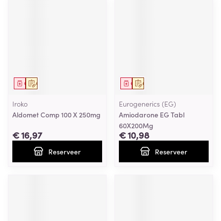
Geneesmiddel
Op voorschrift
Geneesmiddel
Op voorschrift
Iroko
Eurogenerics (EG)
Aldomet Comp 100 X 250mg
Amiodarone EG Tabl
60X200Mg
€ 16,97
€ 10,98
Reserveer
Reserveer