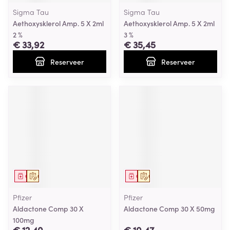
Sigma Tau
Sigma Tau
Aethoxysklerol Amp. 5 X 2ml
Aethoxysklerol Amp. 5 X 2ml
2 %
3 %
€ 33,92
€ 35,45
Reserveer
Reserveer
Geneesmiddel
Op voorschrift
Geneesmiddel
Op voorschrift
Pfizer
Pfizer
Aldactone Comp 30 X
Aldactone Comp 30 X 50mg
100mg
€ 12,40
€ 10,47