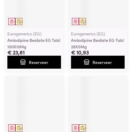
Geneesmiddel
Op voorschrift
Geneesmiddel
Op voorschrift
Eurogenerics (EG)
Eurogenerics (EG)
Amlodipine Besilate EG Tabl
Amlodipine Besilate EG Tabl
100X10Mg
28X5Mg
€ 23,81
€ 10,93
Reserveer
Reserveer
Geneesmiddel
Op voorschrift
Geneesmiddel
Op voorschrift