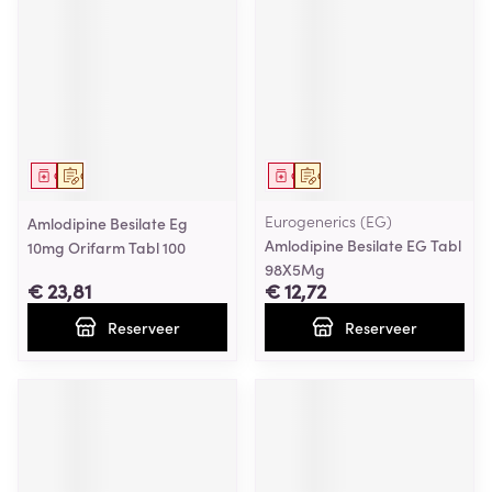
Geneesmiddel
Op voorschrift
Geneesmiddel
Op voorschrift
Eurogenerics (EG)
Amlodipine Besilate Eg
Amlodipine Besilate EG Tabl
10mg Orifarm Tabl 100
98X5Mg
€ 23,81
€ 12,72
Reserveer
Reserveer