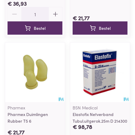
€ 36,93
Aantal
€ 21,77
Bestel
Bestel
Pharmex
BSN Medical
Pharmex Duimlingen
Elastofix Netverband
Rubber T5 6
Tubul.uitgerok.25m D 214300
€ 98,78
€ 21,77