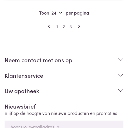
Toon
per pagina
Pagina's
U lees momenteel pagina
Pagina
Pagina
1
2
3
Neem contact met ons op
Klantenservice
Uw apotheek
Nieuwsbrief
Blijf op de hoogte van nieuwe producten en promoties
E-mail adres