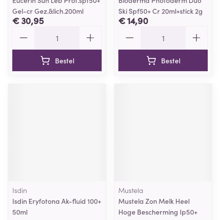
Eucerin Sun Leb Prot.spf50+
Bioderma Photoderm Duo
Gel-cr Gez.&lich.200ml
Ski Spf50+ Cr 20ml+stick 2g
€ 30,95
€ 14,90
Aantal
Aantal
Bestel
Bestel
Isdin
Mustela
Isdin Eryfotona Ak-fluid 100+
Mustela Zon Melk Heel
50ml
Hoge Bescherming Ip50+