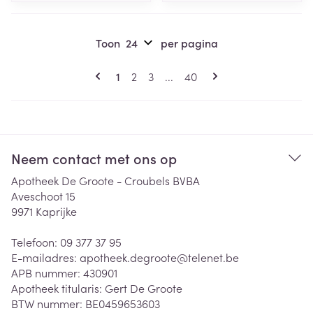
Toon
per pagina
Pagina's
U lees momenteel pagina
Pagina
Pagina
Pagina
1
2
3
...
40
Neem contact met ons op
Apotheek De Groote - Croubels BVBA
Aveschoot 15
9971
Kaprijke
Telefoon:
09 377 37 95
E-mailadres:
apotheek.degroote@
telenet.be
APB nummer:
430901
Apotheek titularis:
Gert De Groote
BTW nummer:
BE0459653603