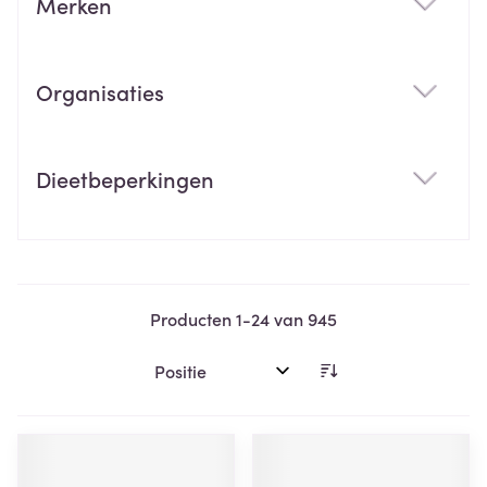
Merken
filter
Organisaties
filter
Dieetbeperkingen
filter
Producten
1
-
24
van
945
Sorteer op: