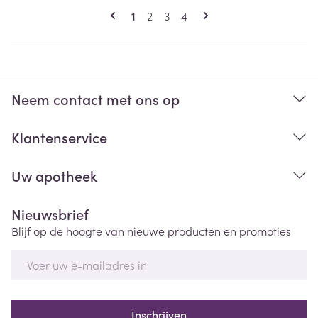
Pagina's
U lees momenteel pagina
Pagina
Pagina
Pagina
1
2
3
4
Neem contact met ons op
Klantenservice
Uw apotheek
Nieuwsbrief
Blijf op de hoogte van nieuwe producten en promoties
E-mail adres
Inschrijven