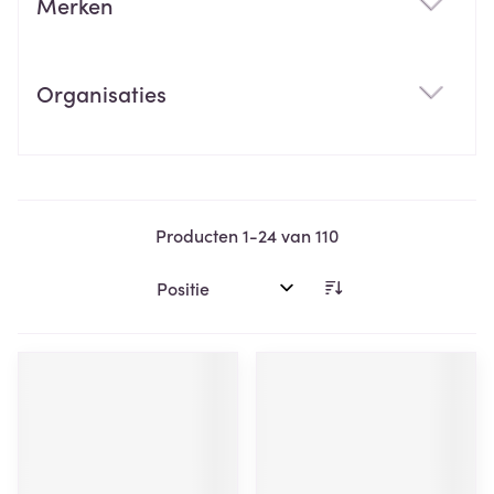
Merken
filter
Organisaties
filter
Producten
1
-
24
van
110
Sorteer op: