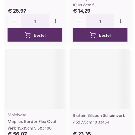
10,0x 8cm 5
€ 25,97
€ 14,29
Aantal
Aantal
Bestel
Bestel
Molnlycke
Biatain Silicoon Schuimverb
Mepilex Border Flex Oval
7,5x 7,5cm 10 33434
Verb 15x19cm 5 583400
€ 56,07
€ 23,35