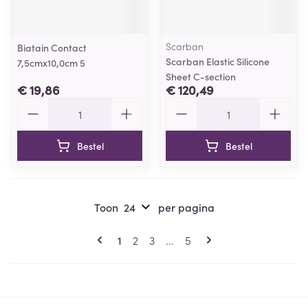
Scarban
Biatain Contact
Scarban Elastic Silicone
7,5cmx10,0cm 5
Sheet C-section
€ 19,86
€ 120,49
Aantal
Aantal
Bestel
Bestel
Toon
per pagina
Pagina's
U lees momenteel pagina
Pagina
Pagina
Pagina
1
2
3
...
5