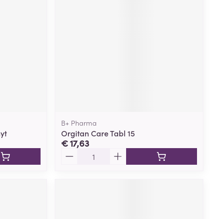
rende
Parfums en
geurproducten
B+ Pharma
yt
Orgitan Care Tabl 15
€ 17,63
Aantal
CBD