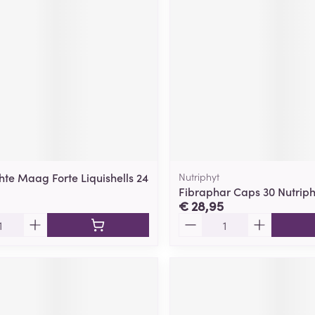
ging
Supplementen
Insectenwe
Mondmaskers
middelen
ssen
 -
id
d
hte Maag Forte Liquishells 24
Nutriphyt
Fibraphar Caps 30 Nutriph
€ 28,95
Aantal
Zelfbruiner
Scheren