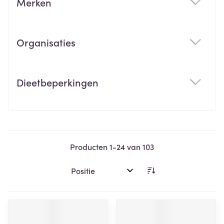
Merken
filter
Organisaties
filter
Dieetbeperkingen
filter
Producten
1
-
24
van
103
Sorteer op: