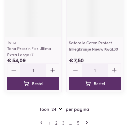
Tena
Saforelle Coton Protect
Tena Proskin Flex Ultima
Inkegkruisje Nieuw Kwal.30
Extra Large 17
€ 54,09
€ 7,50
Aantal
Aantal
Bestel
Bestel
Toon
per pagina
Pagina's
U lees momenteel pagina
Pagina
Pagina
Pagina
1
2
3
...
5