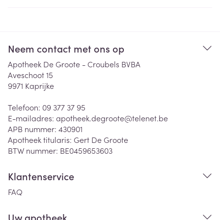
Neem contact met ons op
Apotheek De Groote - Croubels BVBA
Aveschoot 15
9971
Kaprijke
Telefoon:
09 377 37 95
E-mailadres:
apotheek.degroote@
telenet.be
APB nummer:
430901
Apotheek titularis:
Gert De Groote
BTW nummer:
BE0459653603
Klantenservice
FAQ
Uw apotheek