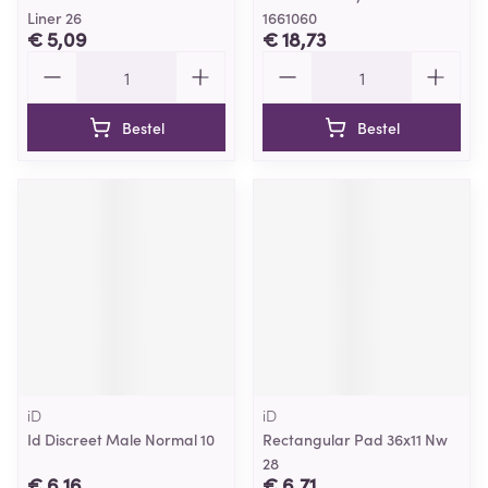
Liner 26
1661060
€ 5,09
€ 18,73
Aantal
Aantal
Bestel
Bestel
iD
iD
Id Discreet Male Normal 10
Rectangular Pad 36x11 Nw
28
€ 6,16
€ 6,71