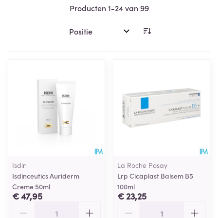
Producten
1
-
24
van
99
Sorteer op:
Isdin
La Roche Posay
Isdinceutics Auriderm
Lrp Cicaplast Balsem B5
Creme 50ml
100ml
€ 47,95
€ 23,25
Aantal
Aantal