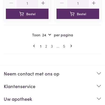
Bestel
Bestel
Toon
per pagina
Pagina's
U lees momenteel pagina
Pagina
Pagina
Pagina
1
2
3
...
5
Neem contact met ons op
Klantenservice
Uw apotheek