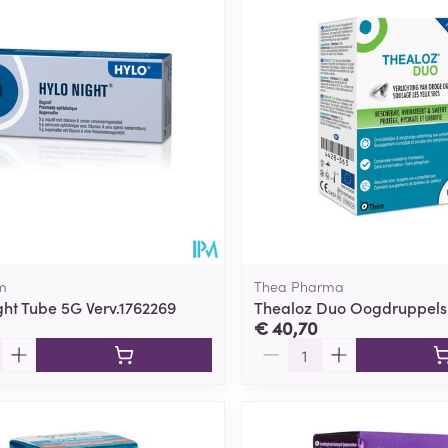
m
Thea Pharma
ht Tube 5G Verv.1762269
Thealoz Duo Oogdruppels
€ 40,70
Aantal