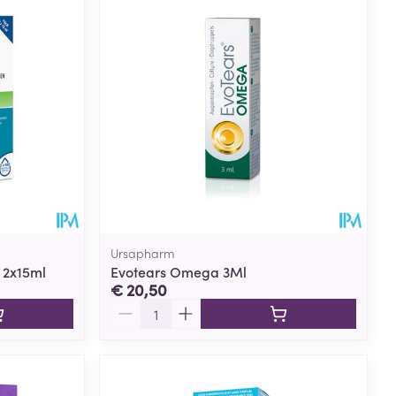
Ursapharm
 2x15ml
Evotears Omega 3Ml
€ 20,50
Aantal