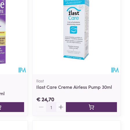
Ilast
Ilast Care Creme Airless Pump 30ml
0ml
€ 24,70
Aantal