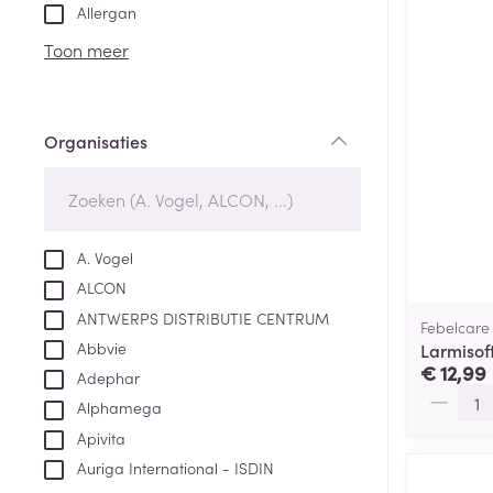
Aerosol toestel
kloven
Tabletten
Allergan
Aerosol access
Blaren
Creme, gel en 
Toon meer
Zuurstof
Eelt
Eksteroog - lik
Ademhalingsste
Organisaties
Toon meer
filter
Spieren en gew
Specifiek voor
A. Vogel
Naalden en spu
ALCON
Lichaamsverzo
Infecties
ANTWERPS DISTRIBUTIE CENTRUM
Spuiten
Febelcare
Deodorant
Abbvie
Larmisof
Oplossing voor 
Gezichtsverzor
€ 12,99
Adephar
Naalden
Aantal
Luizen
Alphamega
Naalden voor i
Apivita
pennaalden
Auriga International - ISDIN
Diagnostica