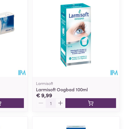
rende
Parfums en
geurproducten
Larmisoft
Larmisoft Oogbad 100ml
€ 9,99
Aantal
CBD