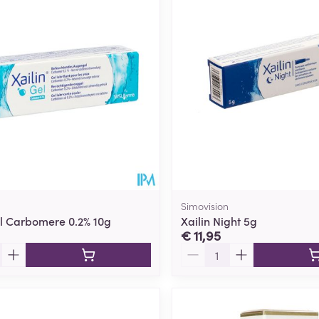
Toon meer
ging
Supplementen
Insectenwe
Mondmaskers
middelen
ssen
 -
id
d
n
Simovision
el Carbomere 0.2% 10g
Xailin Night 5g
€ 11,95
Aantal
Zelfbruiner
Scheren