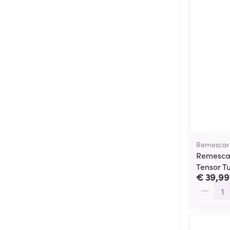
Remescar
Remesca
Tensor T
€ 39,99
Aantal