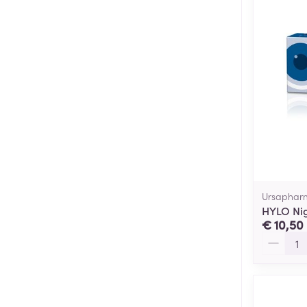
Ursaphar
HYLO Nig
€ 10,50
Aantal