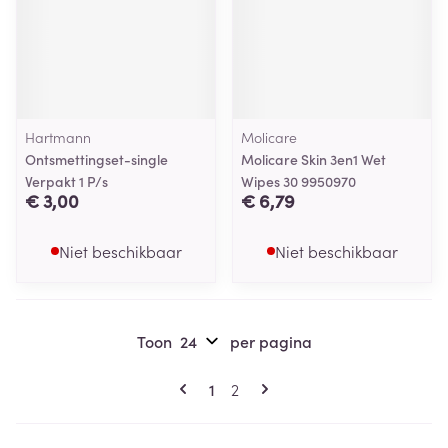
Hartmann
Molicare
Ontsmettingset-single
Molicare Skin 3en1 Wet
Verpakt 1 P/s
Wipes 30 9950970
€ 3,00
€ 6,79
Niet beschikbaar
Niet beschikbaar
Toon
per pagina
Pagina's
U lees momenteel pagina
Pagina
1
2