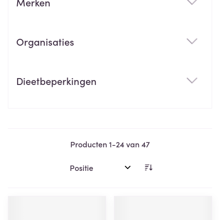
Merken
filter
Organisaties
filter
Dieetbeperkingen
filter
Producten
1
-
24
van
47
Sorteer op: