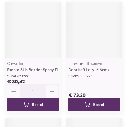
Convatec
Lohmann Rauscher
Esenta Skin Barrier Spray Fl
Debrisoft Lolly 15,5cmx
50ml 423288
1,9cm 5 33224
€ 30,42
Aantal
€ 73,20
Bestel
Bestel