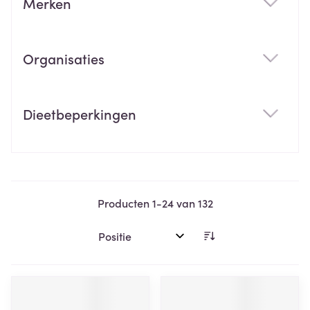
Merken
filter
Organisaties
filter
Dieetbeperkingen
filter
Producten
1
-
24
van
132
Sorteer op: