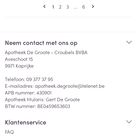
Pagina's
U lees momenteel pagina
Pagina
Pagina
Pagina
1
2
3
...
6
Neem contact met ons op
Apotheek De Groote - Croubels BVBA
Aveschoot 15
9971
Kaprijke
Telefoon:
09 377 37 95
E-mailadres:
apotheek.degroote@
telenet.be
APB nummer:
430901
Apotheek titularis:
Gert De Groote
BTW nummer:
BE0459653603
Klantenservice
FAQ