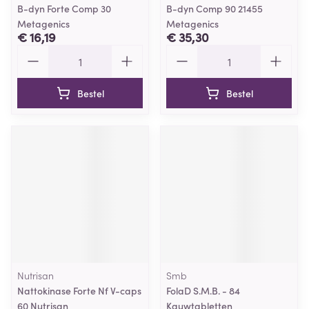
B-dyn Forte Comp 30
B-dyn Comp 90 21455
Metagenics
Metagenics
€ 16,19
€ 35,30
Aantal
Aantal
Bestel
Bestel
Nutrisan
Smb
Nattokinase Forte Nf V-caps
FolaD S.M.B. - 84
60 Nutrisan
Kauwtabletten