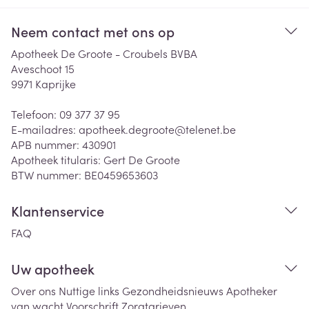
Neem contact met ons op
Apotheek De Groote - Croubels BVBA
Aveschoot 15
9971
Kaprijke
Telefoon:
09 377 37 95
E-mailadres:
apotheek.degroote@
telenet.be
APB nummer:
430901
Apotheek titularis:
Gert De Groote
BTW nummer:
BE0459653603
Klantenservice
FAQ
Uw apotheek
Over ons
Nuttige links
Gezondheidsnieuws
Apotheker
van wacht
Voorschrift
Zorgtarieven