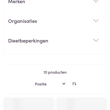
Merken
filter
Organisaties
filter
Dieetbeperkingen
filter
10
producten
Sorteer op: