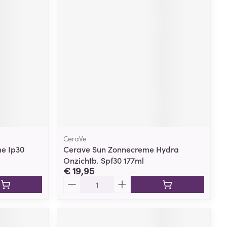
rende
Parfums en
geurproducten
CeraVe
me Ip30
Cerave Sun Zonnecreme Hydra
Onzichtb. Spf30 177ml
CBD
€ 19,95
Aantal