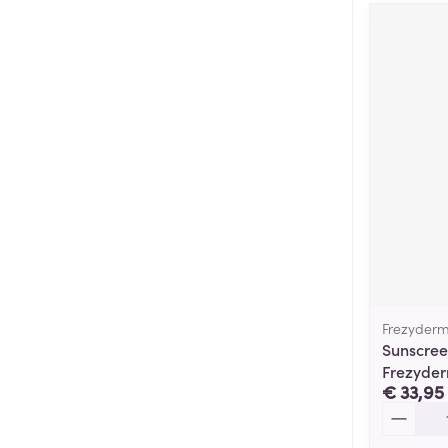
Frezyder
Sunscree
Frezyde
€ 33,95
Aantal