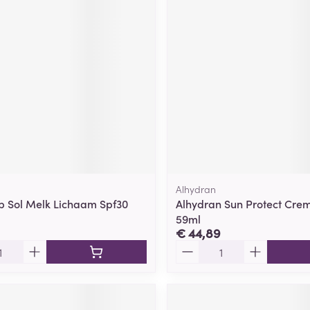
ging
Supplementen
Insectenwe
Mondmaskers
middelen
ssen
 -
id
d
Alhydran
p Sol Melk Lichaam Spf30
Alhydran Sun Protect Cre
59ml
Zelfbruiner
Scheren
€ 44,89
Aantal