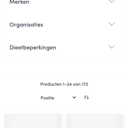
Merken
filter
Organisaties
filter
Dieetbeperkingen
filter
Producten
1
-
24
van
172
Sorteer op: