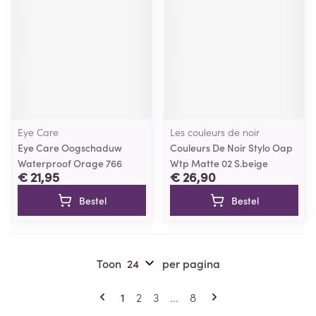
Eye Care
Les couleurs de noir
Eye Care Oogschaduw
Couleurs De Noir Stylo Oap
Waterproof Orage 766
Wtp Matte 02 S.beige
€ 21,95
€ 26,90
Bestel
Bestel
Toon
per pagina
Pagina's
U lees momenteel pagina
Pagina
Pagina
Pagina
1
2
3
...
8