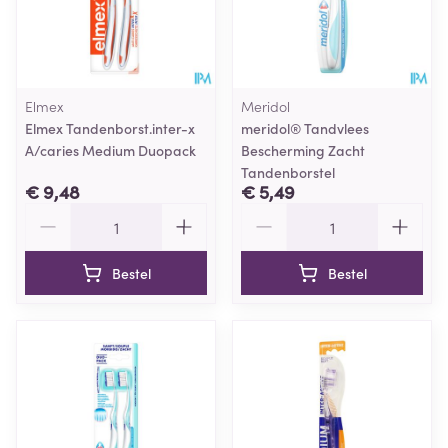
Elmex
Meridol
Elmex Tandenborst.inter-x
meridol® Tandvlees
A/caries Medium Duopack
Bescherming Zacht
Tandenborstel
€ 9,48
€ 5,49
Aantal
Aantal
Bestel
Bestel