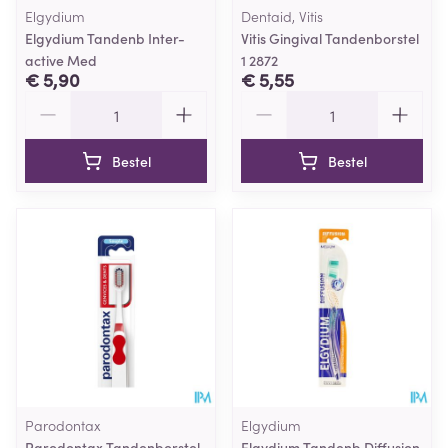
Elgydium
Dentaid, Vitis
Elgydium Tandenb Inter-
Vitis Gingival Tandenborstel
active Med
1 2872
€ 5,90
€ 5,55
Aantal
Aantal
Bestel
Bestel
Parodontax
Elgydium
Parodontax Tandenborstel
Elgydium Tandenb Diffusion