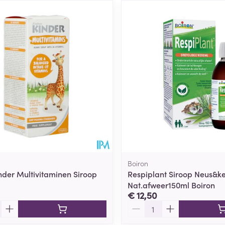
Boiron
inder Multivitaminen Siroop
Respiplant Siroop Neus&ke
Nat.afweer150ml Boiron
€ 12,50
Aantal