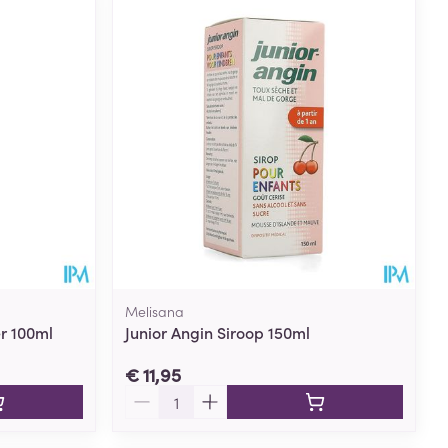
rende
Parfums en
geurproducten
Melisana
er 100ml
Junior Angin Siroop 150ml
CBD
€ 11,95
Aantal