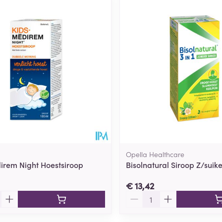
Toon meer
ging
Supplementen
Insectenwe
Mondmaskers
middelen
ssen
 -
id
d
Opella Healthcare
irem Night Hoestsiroop
Bisolnatural Siroop Z/suik
Zelfbruiner
Scheren
€ 13,42
Aantal