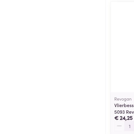
Revogan
Vlierbes
5093 Re
€ 24,25
Aantal