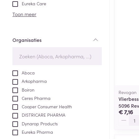
Aerosol toestel
kloven
Tabletten
Eureka Care
Aerosol access
Blaren
Creme, gel en 
Toon meer
Zuurstof
Eelt
Eksteroog - lik
Ademhalingsste
Organisaties
Toon meer
filter
Spieren en gew
Specifiek voor
Aboca
Naalden en spu
Arkopharma
Lichaamsverzo
Infecties
Boiron
Spuiten
Revogan
Deodorant
Ceres Pharma
Vlierbes
Oplossing voor 
Gezichtsverzor
5096 Re
Cooper Consumer Health
Naalden
€ 7,16
Luizen
DISTRICARE PHARMA
Aantal
Naalden voor i
Dynarop Products
pennaalden
Eureka Pharma
Diagnostica