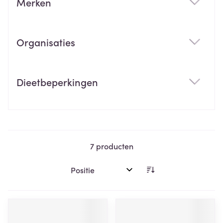
Merken
filter
Organisaties
filter
Dieetbeperkingen
filter
7
producten
Sorteer op: