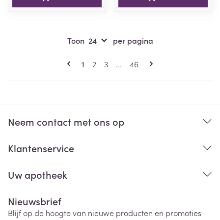
Toon
per pagina
Pagina's
U lees momenteel pagina
Pagina
Pagina
Pagina
1
2
3
...
46
Neem contact met ons op
Klantenservice
Uw apotheek
Nieuwsbrief
Blijf op de hoogte van nieuwe producten en promoties