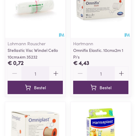
Lohmann Rauscher
Hartmann
Stellastic Visc Windel Cello
Omnifix Elastic. 10cmx2m 1
10cmx4m 35232
P/s
€ 0,72
€ 4,43
Aantal
Aantal
Bestel
Bestel