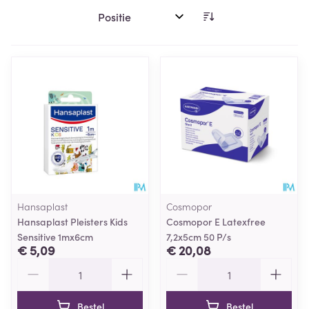
Sorteer op:
Hansaplast
Cosmopor
Hansaplast Pleisters Kids
Cosmopor E Latexfree
Sensitive 1mx6cm
7,2x5cm 50 P/s
€ 5,09
€ 20,08
Aantal
Aantal
Bestel
Bestel