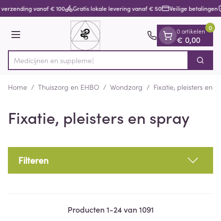
Dia 1 van 1
Ga naar de inhoud
 verzending vanaf € 100
Gratis lokale levering vanaf € 50
Veilige betalingen
0
0 artikelen
Menu
€ 0,00
Me
Zoek
Product, merk, categorie...
Home
/
Thuiszorg en EHBO
/
Wondzorg
/
Fixatie, pleisters en s
Fixatie, pleisters en spray
Filteren
Producten
1
-
24
van
1091