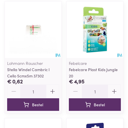
Lohmann Rauscher
Febelcare
Stella Windel Cambric l
Febelcare Plast Kids Jungle
Cello 5cmx5m 37302
20
€ 0,62
€ 4,95
Aantal
Aantal
Bestel
Bestel