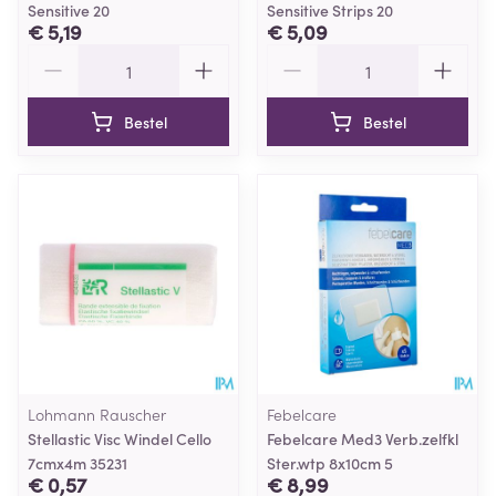
Sensitive 20
Sensitive Strips 20
€ 5,19
€ 5,09
Aantal
Aantal
Bestel
Bestel
Lohmann Rauscher
Febelcare
Stellastic Visc Windel Cello
Febelcare Med3 Verb.zelfkl
7cmx4m 35231
Ster.wtp 8x10cm 5
€ 0,57
€ 8,99