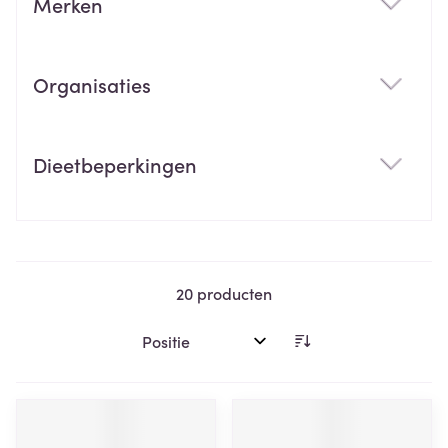
Merken
filter
Organisaties
filter
Dieetbeperkingen
filter
20
producten
Sorteer op: