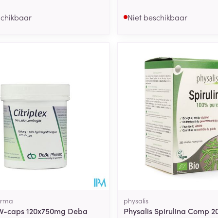
schikbaar
Niet beschikbaar
arma
physalis
x V-caps 120x750mg Deba
Physalis Spirulina Comp 2