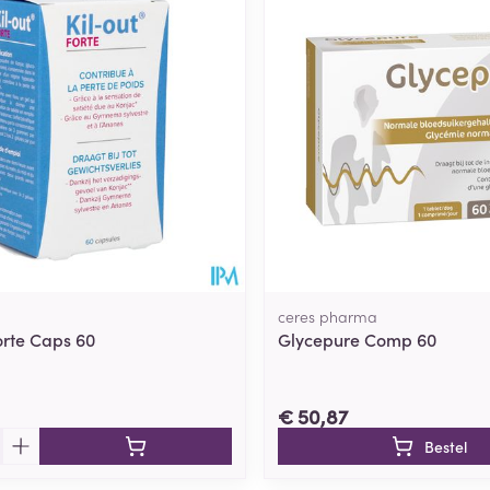
Toon meer
ging
Supplementen
Insectenwe
Mondmaskers
middelen
ssen
 -
id
d
ceres pharma
orte Caps 60
Glycepure Comp 60
Zelfbruiner
Scheren
€ 50,87
Bestel