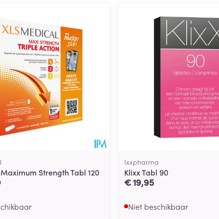
l
Ixxpharma
 Maximum Strength Tabl 120
Klixx Tabl 90
9
€ 19,95
schikbaar
Niet beschikbaar