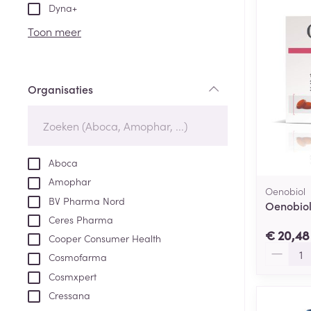
Aerosol toestel
kloven
Tabletten
Dyna+
Aerosol access
Blaren
Creme, gel en 
Toon meer
Zuurstof
Eelt
Eksteroog - lik
Ademhalingsste
Organisaties
Toon meer
filter
Spieren en gew
Specifiek voor
Aboca
Naalden en spu
Amophar
Lichaamsverzo
Oenobiol
Infecties
BV Pharma Nord
Spuiten
Oenobio
Deodorant
Ceres Pharma
Oplossing voor 
Gezichtsverzor
€ 20,48
Cooper Consumer Health
Naalden
Aantal
Luizen
Cosmofarma
Naalden voor i
Cosmxpert
pennaalden
Cressana
Diagnostica