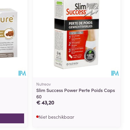
rende
Parfums en
geurproducten
Nutreov
Slim Success Power Perte Poids Caps
60
€ 43,20
CBD
Niet beschikbaar