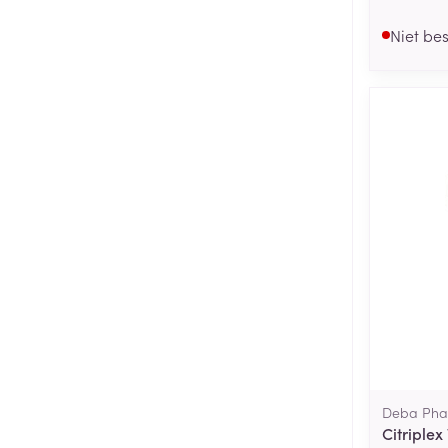
Niet be
Deba Ph
Citriple