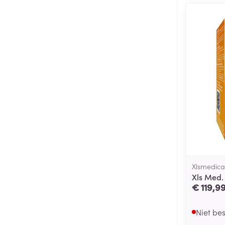
Xlsmedica
Xls Med.
€ 119,9
Niet be