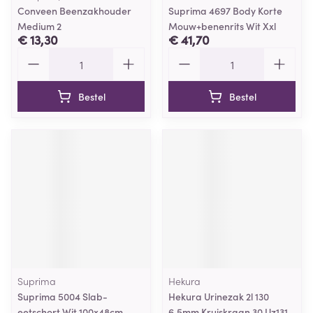
Conveen Beenzakhouder
Suprima 4697 Body Korte
Medium 2
Mouw+benenrits Wit Xxl
€ 13,30
€ 41,70
Aantal
Aantal
Bestel
Bestel
Suprima
Hekura
Suprima 5004 Slab-
Hekura Urinezak 2l 130
eetschort Wit 100x48cm
6,5mm Kruiskraan 30 Uz131