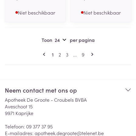
Niet beschikbaar
Niet beschikbaar
Toon
per pagina
Pagina's
U lees momenteel pagina
Pagina
Pagina
Pagina
1
2
3
...
9
Neem contact met ons op
Apotheek De Groote - Croubels BVBA
Aveschoot 15
9971
Kaprijke
Telefoon:
09 377 37 95
E-mailadres:
apotheek.degroote@
telenet.be