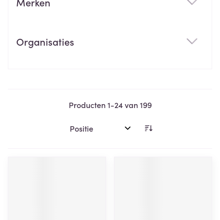
Merken
filter
Organisaties
filter
Producten
1
-
24
van
199
Sorteer op: