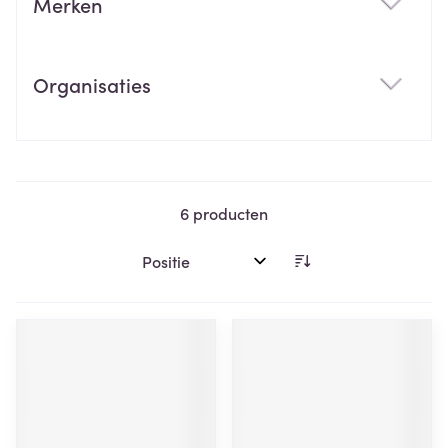
Merken
filter
Organisaties
filter
6
producten
Sorteer op: