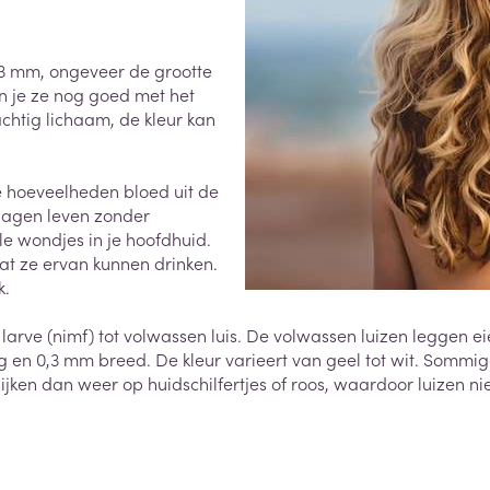
0+ categorie
Wondzorg
EHBO
lie
ven
Homeopathie
Spieren en gewrichten
Gemoed en 
t 3 mm, ongeveer de grootte
Neus
Ogen
Ogen
Neus
n je ze nog goed met het
neeskunde categorie
Vilt
Podologie
chtig lichaam, de kleur kan
Spray
Ooginfecties
Oogspoelin
Tabletten
Handschoenen
Cold - Hot t
Oren
Ogen
 en EHBO categorie
denborstels
Anti allergische en anti
Oogdruppe
warm/koud
Neussprays 
al
Wondhelend
ne hoeveelheden bloed uit de
inflammatoire middelen
los
Creme - gel
Verbanddo
 dagen leven zonder
Brandwonden
insecten categorie
pluimen
Accessoires
- antiviraal
Ontzwellende middelen
e wondjes in je hoofdhuid.
Droge ogen
Medische h
Toon meer
at ze ervan kunnen drinken.
Glaucoom
Toon meer
ddelen categorie
k.
Toon meer
 larve (nimf) tot volwassen luis. De volwassen luizen leggen e
 en 0,3 mm breed. De kleur varieert van geel tot wit. Sommig
en
e en
Nagels
Diabetes
Zonnebesch
Stoma
lijken dan weer op huidschilfertjes of roos, waardoor luizen 
Hart- en bloedvaten
Bloedverdun
elt en
Nagellak
Bloedglucosemeter
Aftersun
Stomazakje
stolling
len
Kalk- en schimmelnagels
Teststrips en naalden
Lippen
Stomaplaat
oires
spray