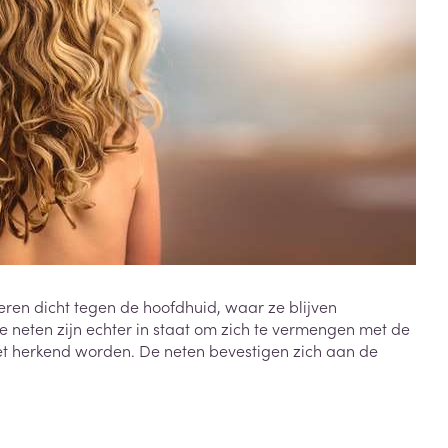
Toon meer
Diagnosetesten en
stress
Vlooien en teken
meetapparatuur
Oren
Mond en keel
Alcoholtest
g
Oordopjes
Zuigtabletten
herapie -
Mond, muil of snavel
Bloeddrukmeter
ls
en -druppels
Oorreiniging
Spray - oplossing
Cholesteroltest
zen
Oordruppels
Hartslagmeter
ulpmiddelen
Toon meer
ieren dicht tegen de hoofdhuid, waar ze blijven
e neten zijn echter in staat om zich te vermengen met de
erming
Hygiëne
Ergonomie
niet herkend worden. De neten bevestigen zich aan de
ning en -
Aambeien
s
Bad en douche
Ademhaling en zuurstof
je
Badkamer