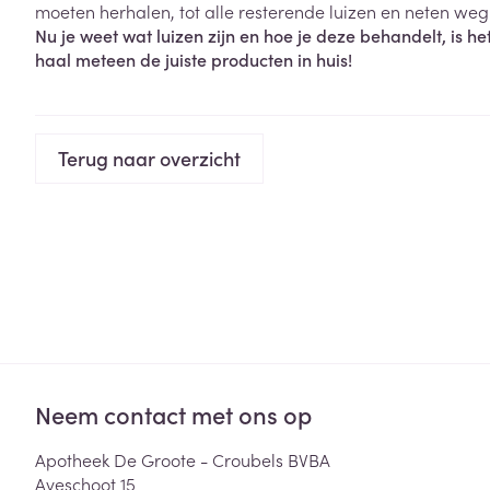
Haar
moeten herhalen, tot alle resterende luizen en neten weg 
Nu je weet wat luizen zijn en hoe je deze behandelt, is h
Gezichtsverzor
Pillendozen en
haal meteen de juiste producten in huis!
accessoires
Pigmentstoorni
Gevoelige huid
geïrriteerde hu
Terug naar overzicht
Gemengde hui
Doffe huid
Toon meer
Snurken
Neem contact met ons op
Apotheek De Groote - Croubels BVBA
Aveschoot 15