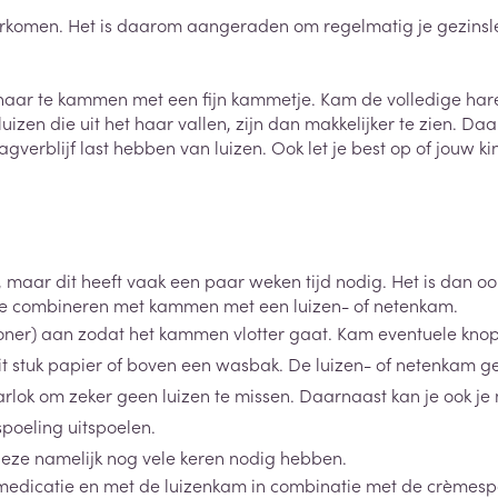
Nagelbijten
Overige diabetes
Zonnebank
Accessoires
orkomen. Het is daarom aangeraden om regelmatig je gezinslede
producten
Nagelversterkend
Voorbereidi
doorn
Naalden voor
Toon meer
Toon meer
lsel
Hormonaal stelsel
Gynaecolog
insulinespuiten
 haar te kammen met een fijn kammetje. Kam de volledige hare
zen die uit het haar vallen, zijn dan makkelijker te zien. Da
Toon meer
agverblijf last hebben van luizen. Ook let je best op of jouw k
richten
Zenuwstelsel
Slapelooshe
en stress
 mannen
Make-up
Seksualiteit
hygiene
iten
Sondes, baxters en
Bandages e
rging
Make-up penselen en
catheters
- orthopedi
Condooms e
Immuniteit
verbanden
Allergie
gebruiksvoorwerpen
n, maar dit heeft vaak een paar weken tijd nodig. Het is dan o
Sondes
Intiem welzi
 te combineren met kammen met een luizen- of netenkam.
injectie
Eyeliner - oogpotlood
Buik
ging
Accessoires voor sondes
er) aan zodat het kammen vlotter gaat. Kam eventuele knopen
Intieme ver
Mascara
Acne
Oor
Arm
it stuk papier of boven een wasbak. De luizen- of netenkam ge
Baxters
Massage
nsulinepen -
Oogschaduw
Elleboog
arlok om zeker geen luizen te missen. Daarnaast kan je ook je
Catheters
Toon meer
Toon meer
Enkel en voe
poeling uitspoelen.
Afslanken
Homeopath
deze namelijk nog vele keren nodig hebben.
Toon meer
medicatie en met de luizenkam in combinatie met de crèmespo