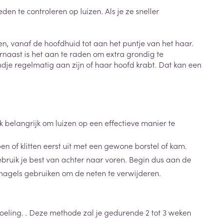
Bed
n te controleren op luizen. Als je ze sneller
ng zon
Doorliggen - decubitis
Toon meer
ie
Urinewegen
n, vanaf de hoofdhuid tot aan het puntje van het haar.
arnaast is het aan te raden om extra grondig te
indje regelmatig aan zijn of haar hoofd krabt. Dat kan een
id, spanning
Stoppen met roken
 en intieme
Gezichtsreiniging -
ontschminken
n Orthopedie
Instrumenten
sche
n anticonceptie
Reinigingsmelk, - crème, -
Anti tumor middelen
ok belangrijk om luizen op een effectieve manier te
olie en gel
jn
Tonic - lotion
 of klitten eerst uit met een gewone borstel of kam.
zorging
Anesthesie
bruik je best van achter naar voren. Begin dus aan de
Micellair water
 nagels gebruiken om de neten te verwijderen.
Specifiek voor de ogen
t
ie
Diverse geneesmiddelen
Toon meer
eling. . Deze methode zal je gedurende 2 tot 3 weken