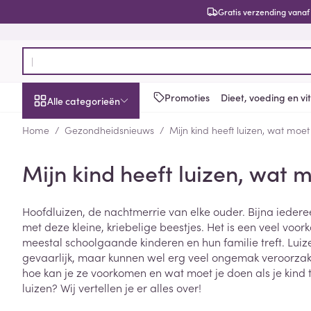
Ga naar de inhoud
Gratis verzending vanaf
Product, merk, categorie...
Promoties
Dieet, voeding en v
Alle categorieën
Home
/
Gezondheidsnieuws
/
Mijn kind heeft luizen, wat moet
Promoties
Mijn kind heeft luizen, wat 
Schoonheid, verzorging
Haar en Hoofd
Afslanken
Zwangerschap
Geheugen
Aromatherapie
Lenzen en brill
Insecten
Maag darm ste
en hygiëne
Toon submenu voor Schoonheid
Kammen - ont
Maaltijdverva
Zwangerschaps
Verstuiver
Lensproducten
Verzorging ins
Maagzuur
Hoofdluizen, de nachtmerrie van elke ouder. Bijna iedere
Dieet, voeding en
Seksualiteit
Beschadigd ha
Eetlustremmer
Borstvoeding
Essentiële oliën
Brillen
Anti insecten
Lever, galblaas
met deze kleine, kriebelige beestjes. Het is een veel vo
vitamines
hoofdirritatie
pancreas
Toon submenu voor Dieet, voe
meestal schoolgaande kinderen en hun familie treft. Luize
Platte buik
Lichaamsverzo
Complex - com
Teken tang of p
gevaarlijk, maar kunnen wel erg veel ongemak veroorzaken
Styling - spray 
Braken
Vetverbranders
Vitamines en 
Zwangerschap en
Zware benen
hoe kan je ze voorkomen en wat moet je doen als je kind 
kinderen
Verzorging
Laxeermiddele
luizen? Wij vertellen je er alles over!
Toon submenu voor Zwangersc
Toon meer
Toon meer
Oligo-element
Honden
Toon meer
Toon meer