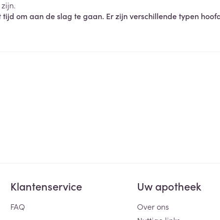
zijn.
et tijd om aan de slag te gaan. Er zijn verschillende typen ho
ging
Supplementen
Insectenwe
Mondmaskers
middelen
ssen
 -
id
d
Zelfbruiner
Scheren
Klantenservice
Uw apotheek
FAQ
Over ons