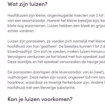
Wat zijn luizen?
Vitaliteit 50+
Toon submenu voor Vitaliteit 5
Thuiszorg
Plantaardige o
Nagels en hoe
Hoofdluizen zijn kleine, ongevleugelde insecten van 2 to
Natuur geneeskunde
Mond
Huid
van een sesamzaadje. Hoewel het kleine beestjes zijn, ka
Toon submenu voor Natuur ge
Batterijen
blote oog waarnemen. Luizen hebben een bleek en grijsa
Droge mond
Ontsmetten en
Thuiszorg en EHBO
echter variëren.
Toebehoren
Spijsvertering
desinfecteren
Toon submenu voor Thuiszorg
Elektrische tan
Steriel materia
Luizen zijn parasieten, ze voeden zich namelijk met klei
Schimmels
Dieren en insecten
Interdentaal - f
hoofdhuid van hun ‘gastheer’. De beestjes kunnen 1 tot 2
Toon submenu voor Dieren en 
Vacht, huid of 
Koortsblaasjes 
bloedmaaltijd. Om zich te voeden, maken luizen minuscul
Kunstgebit
Geneesmiddelen
Vervolgens verdunnen ze het bloed met hun speeksel zod
Jeuk
Toon meer
Toon submenu voor Geneesmi
Deze wondjes en het speeksel veroorzaken de hevige jeu
De parasieten doorlopen drie levensstadia: van ei (neet),
vasthangen. Deze neten zijn ovaal, ongeveer 0,8 mm lang
Voeten en ben
Aerosoltherapi
haarkleur, waardoor ze moeilijk herkenbaar zijn. Andere 
zuurstof
Zware benen
hoofdhuid met een kleverige substantie.
Droge voeten, e
Aerosol toestel
kloven
Tabletten
Kan je luizen voorkomen?
Aerosol access
Blaren
Creme, gel en 