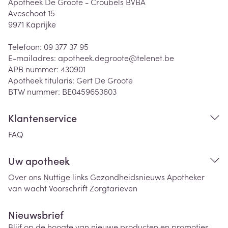
Apotheek De Groote - Croubels BVBA
Aveschoot 15
9971
Kaprijke
Telefoon:
09 377 37 95
E-mailadres:
apotheek.degroote@
telenet.be
APB nummer:
430901
Apotheek titularis:
Gert De Groote
BTW nummer:
BE0459653603
Klantenservice
FAQ
Uw apotheek
Over ons
Nuttige links
Gezondheidsnieuws
Apotheker
van wacht
Voorschrift
Zorgtarieven
Nieuwsbrief
Blijf op de hoogte van nieuwe producten en promoties