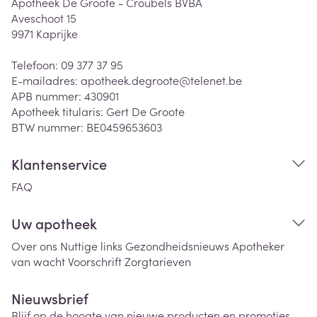
Apotheek De Groote - Croubels BVBA
Aveschoot 15
9971
Kaprijke
Telefoon:
09 377 37 95
E-mailadres:
apotheek.degroote@
telenet.be
APB nummer:
430901
Apotheek titularis:
Gert De Groote
BTW nummer:
BE0459653603
Klantenservice
FAQ
Uw apotheek
Over ons
Nuttige links
Gezondheidsnieuws
Apotheker
van wacht
Voorschrift
Zorgtarieven
Nieuwsbrief
Blijf op de hoogte van nieuwe producten en promoties