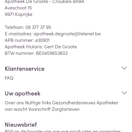
Apotheek De Groote - Croubels BVBA
Aveschoot 15
9971
Kaprijke
Telefoon:
09 377 37 95
E-mailadres:
apotheek.degroote@
telenet.be
APB nummer:
430901
Apotheek titularis:
Gert De Groote
BTW nummer:
BE0459653603
Klantenservice
FAQ
Uw apotheek
Over ons
Nuttige links
Gezondheidsnieuws
Apotheker
van wacht
Voorschrift
Zorgtarieven
Nieuwsbrief
Blijf op de hoogte van nieuwe producten en promoties