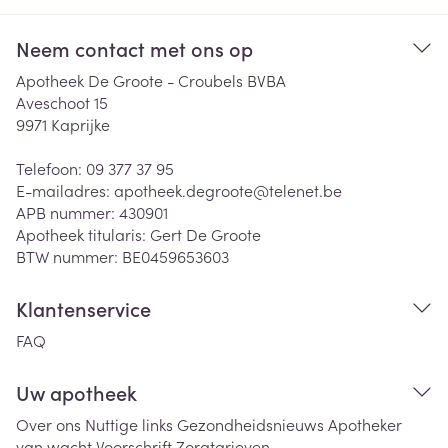
Neem contact met ons op
Apotheek De Groote - Croubels BVBA
Aveschoot 15
9971
Kaprijke
Telefoon:
09 377 37 95
E-mailadres:
apotheek.degroote@
telenet.be
APB nummer:
430901
Apotheek titularis:
Gert De Groote
BTW nummer:
BE0459653603
Klantenservice
FAQ
Uw apotheek
Over ons
Nuttige links
Gezondheidsnieuws
Apotheker
van wacht
Voorschrift
Zorgtarieven