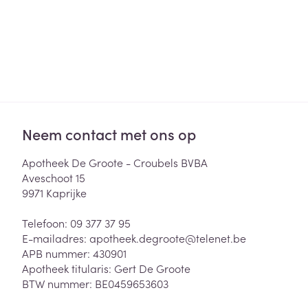
Neem contact met ons op
Apotheek De Groote - Croubels BVBA
Aveschoot 15
9971
Kaprijke
Telefoon:
09 377 37 95
E-mailadres:
apotheek.degroote@
telenet.be
APB nummer:
430901
Apotheek titularis:
Gert De Groote
BTW nummer:
BE0459653603