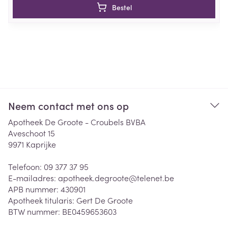
Bestel
Neem contact met ons op
Apotheek De Groote - Croubels BVBA
Aveschoot 15
9971
Kaprijke
Telefoon:
09 377 37 95
E-mailadres:
apotheek.degroote@
telenet.be
APB nummer:
430901
Apotheek titularis:
Gert De Groote
BTW nummer:
BE0459653603