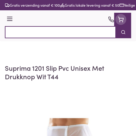
Ga naar de inhoud
Gratis verzending vanaf € 100
Gratis lokale levering vanaf € 50
Veilige
Menu
Zoek
Product, merk, categorie...
Suprima 1201 Slip Pvc Unisex Met
Drukknop Wit T44