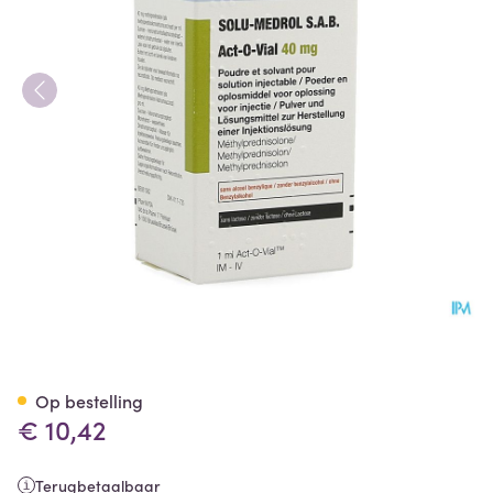
Solu-medrol Sab Act-o-vial 4
Op bestelling
€ 10,42
Terugbetaalbaar