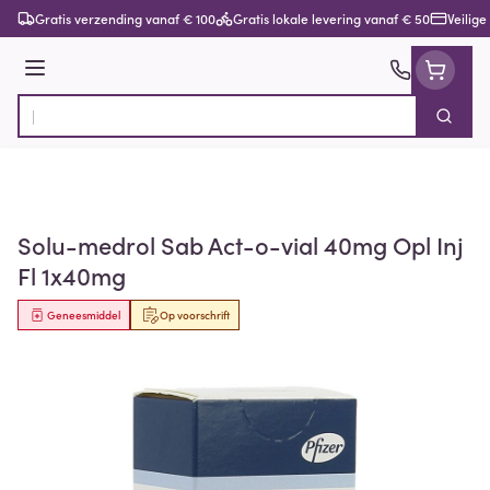
Ga naar de inhoud
Gratis verzending vanaf € 100
Gratis lokale levering vanaf € 50
Veilige
Menu
Zoek
Product, merk, categorie...
Solu-medrol Sab Act-o-vial 40mg Opl Inj
Fl 1x40mg
Geneesmiddel
Op voorschrift