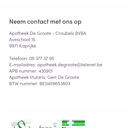
Zuurstof
Eelt
Eksteroog - lik
Neem contact met ons op
Ademhalingsste
Toon meer
Apotheek De Groote - Croubels BVBA
Aveschoot 15
Spieren en gew
9971
Kaprijke
Specifiek voor
Naalden en spu
Telefoon:
09 377 37 95
Lichaamsverzo
E-mailadres:
apotheek.degroote@
telenet.be
Infecties
Spuiten
APB nummer:
430901
Deodorant
Apotheek titularis:
Gert De Groote
Oplossing voor 
Gezichtsverzor
BTW nummer:
BE0459653603
Naalden
Luizen
Naalden voor i
pennaalden
Diagnostica
Toon meer