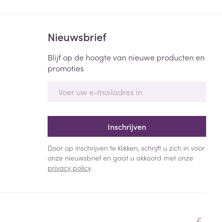
Bed
ng zon
Doorliggen - decubitis
Nieuwsbrief
Toon meer
ie
Urinewegen
Blijf op de hoogte van nieuwe producten en
promoties
id, spanning
Stoppen met roken
E-mail adres
 en intieme
Gezichtsreiniging -
ontschminken
n Orthopedie
Instrumenten
sche
n anticonceptie
Reinigingsmelk, - crème, -
Anti tumor middelen
Inschrijven
olie en gel
jn
Tonic - lotion
Door op inschrijven te klikken, schrijft u zich in voor
zorging
Anesthesie
onze nieuwsbrief en gaat u akkoord met onze
Micellair water
privacy policy
.
Specifiek voor de ogen
t
ie
Diverse geneesmiddelen
Toon meer