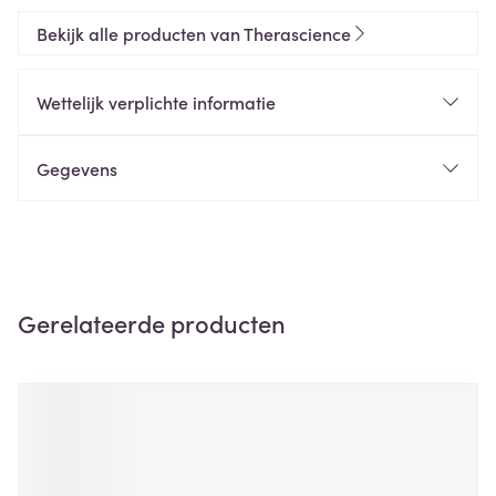
Bekijk alle producten van Therascience
Wettelijk verplichte informatie
Gegevens
Gerelateerde producten
Navigeren door de elementen van de carrousel is mogelijk m
Druk om carrousel over te slaan
Druk op om naar carrouselnavigatie te gaan